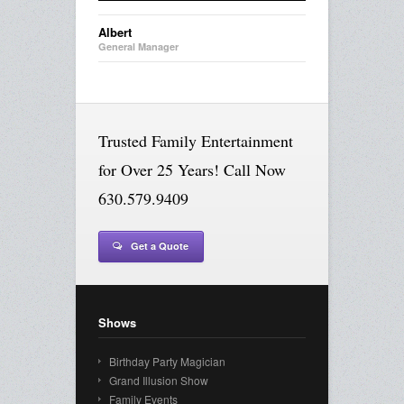
Albert
General Manager
Trusted Family Entertainment
for Over 25 Years! Call Now
630.579.9409
Get a Quote
Shows
Birthday Party Magician
Grand Illusion Show
Family Events