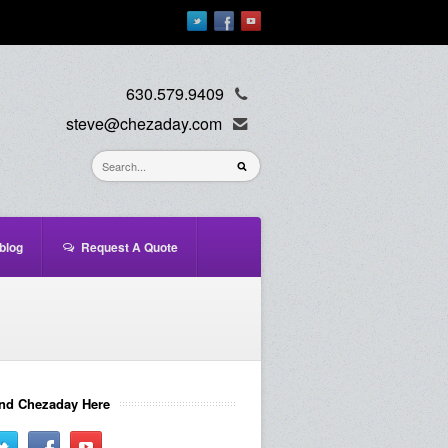
630.579.9409
steve@chezaday.com
blog
Request A Quote
nd Chezaday Here