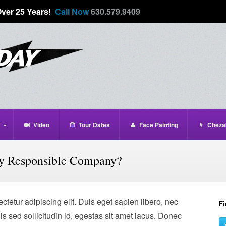
Over 25 Years!
Call Now
630.579.9409
Video
Tour Dates
Face Painting
Cheza
ly Responsible Company?
tetur adipiscing elit. Duis eget sapien libero, nec
Fi
lis sed sollicitudin id, egestas sit amet lacus. Donec