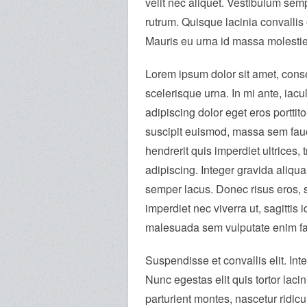
velit nec aliquet. Vestibulum se
rutrum. Quisque lacinia convallis
Mauris eu urna id massa molestie
Lorem ipsum dolor sit amet, consec
scelerisque urna. In mi ante, iacu
adipiscing dolor eget eros porttit
suscipit euismod, massa sem fauc
hendrerit quis imperdiet ultrices, 
adipiscing. Integer gravida aliqu
semper lacus. Donec risus eros, so
imperdiet nec viverra ut, sagittis
malesuada sem vulputate enim fauci
Suspendisse et convallis elit. Inte
Nunc egestas elit quis tortor lac
parturient montes, nascetur ridic