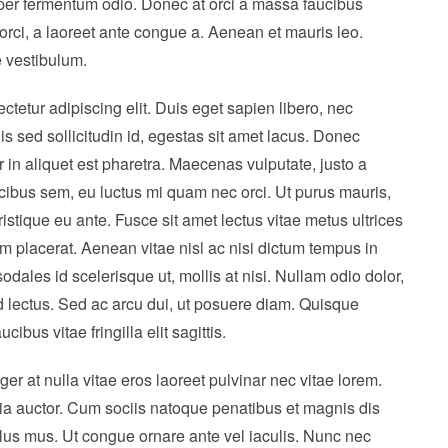
mper fermentum odio. Donec at orci a massa faucibus
 orci, a laoreet ante congue a. Aenean et mauris leo.
 vestibulum.
tetur adipiscing elit. Duis eget sapien libero, nec
lis sed sollicitudin id, egestas sit amet lacus. Donec
or in aliquet est pharetra. Maecenas vulputate, justo a
ibus sem, eu luctus mi quam nec orci. Ut purus mauris,
tristique eu ante. Fusce sit amet lectus vitae metus ultrices
am placerat. Aenean vitae nisl ac nisi dictum tempus in
dales id scelerisque ut, mollis at nisi. Nullam odio dolor,
 id lectus. Sed ac arcu dui, ut posuere diam. Quisque
bus vitae fringilla elit sagittis.
ger at nulla vitae eros laoreet pulvinar nec vitae lorem.
inia auctor. Cum sociis natoque penatibus et magnis dis
ulus mus. Ut congue ornare ante vel iaculis. Nunc nec