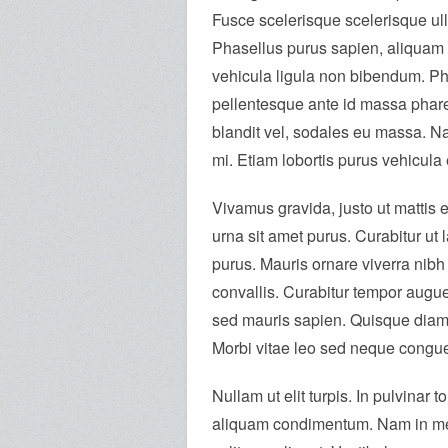
Fusce scelerisque scelerisque ul
Phasellus purus sapien, aliquam 
vehicula ligula non bibendum. Pha
pellentesque ante id massa pharet
blandit vel, sodales eu massa. Nam
mi. Etiam lobortis purus vehicula 
Vivamus gravida, justo ut mattis 
urna sit amet purus. Curabitur ut l
purus. Mauris ornare viverra nibh 
convallis. Curabitur tempor augue
sed mauris sapien. Quisque diam 
Morbi vitae leo sed neque congu
Nullam ut elit turpis. In pulvinar
aliquam condimentum. Nam in metu