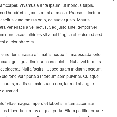
lamcorper. Vivamus a ante ipsum, ut rhoncus turpis.
sed hendrerit et, consequat a massa. Praesent tincidunt
sellus vitae massa odio, ac auctor justo. Mauris
ra venenatis a vel lectus. Sed justo ante, tempor vel
 nunc lacus, ultricies sit amet fringilla et, euismod sed
est auctor pharetra.
elementum, massa elit mattis neque, in malesuada tortor
acus eget ligula tincidunt consectetur. Nulla vel lobortis
et placerat. Nulla facilisi. Ut sed quam in diam tincidunt
 eleifend velit porta a interdum sem pulvinar. Quisque
mauris, mattis ac malesuada nec, laoreet at augue.
e euismod.
 tortor vitae magna imperdiet lobortis. Etiam accumsan
s bibendum purus aliquet porta. Etiam porttitor ornare