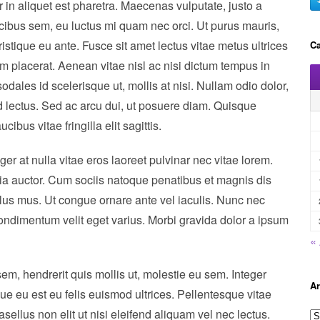
or in aliquet est pharetra. Maecenas vulputate, justo a
ibus sem, eu luctus mi quam nec orci. Ut purus mauris,
tristique eu ante. Fusce sit amet lectus vitae metus ultrices
Ca
am placerat. Aenean vitae nisl ac nisi dictum tempus in
dales id scelerisque ut, mollis at nisi. Nullam odio dolor,
 id lectus. Sed ac arcu dui, ut posuere diam. Quisque
bus vitae fringilla elit sagittis.
ger at nulla vitae eros laoreet pulvinar nec vitae lorem.
inia auctor. Cum sociis natoque penatibus et magnis dis
ulus mus. Ut congue ornare ante vel iaculis. Nunc nec
ondimentum velit eget varius. Morbi gravida dolor a ipsum
«
em, hendrerit quis mollis ut, molestie eu sem. Integer
Ar
ue eu est eu felis euismod ultrices. Pellentesque vitae
asellus non elit ut nisi eleifend aliquam vel nec lectus.
A