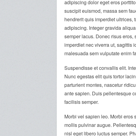
adipiscing dolor eget eros porttit
suscipit euismod, massa sem fauc
hendrerit quis imperdiet ultrices, 
adipiscing. Integer gravida aliqu
semper lacus. Donec risus eros, so
imperdiet nec viverra ut, sagittis
malesuada sem vulputate enim fauci
Suspendisse et convallis elit. Inte
Nunc egestas elit quis tortor lac
parturient montes, nascetur ridic
ante sapien. Duis pellentesque c
facilisis semper.
Morbi vel sapien leo. Morbi eros s
mollis pulvinar augue. Pellentesq
nisl eget libero luctus semper. Ph