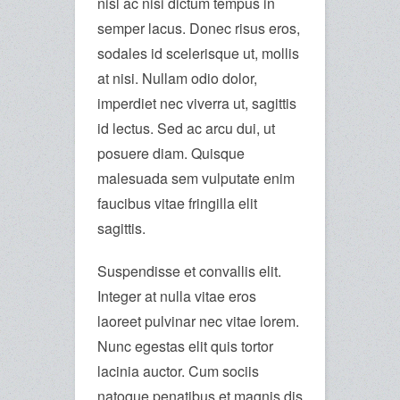
nisl ac nisi dictum tempus in
semper lacus. Donec risus eros,
sodales id scelerisque ut, mollis
at nisi. Nullam odio dolor,
imperdiet nec viverra ut, sagittis
id lectus. Sed ac arcu dui, ut
posuere diam. Quisque
malesuada sem vulputate enim
faucibus vitae fringilla elit
sagittis.
Suspendisse et convallis elit.
Integer at nulla vitae eros
laoreet pulvinar nec vitae lorem.
Nunc egestas elit quis tortor
lacinia auctor. Cum sociis
natoque penatibus et magnis dis